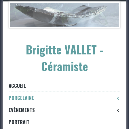
Skip
to
navigation
Skip
to
content
Brigitte VALLET -
Céramiste
ACCUEIL
PORCELAINE
EVÈNEMENTS
PORTRAIT